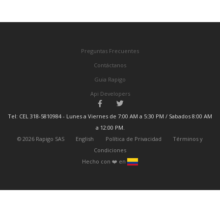
Preguntas Frecuentes
Contáctanos
Guia Rapigo
Api Developers
Tel: CEL 318-5810984 - Lunes a Viernes de 7:00 AM a 5:30 PM / Sabados 8:00 AM
a 12:00 PM.
©
2026
Rapigo SAS
English
Política de Privacidad
Términos y
Condiciones
Hecho con ❤️️ en